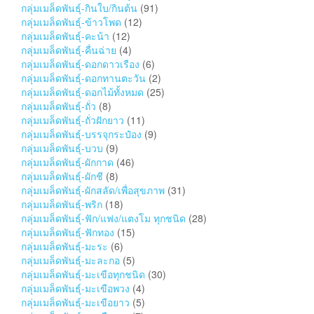
กลุ่มเมล็ดพันธุ์-กินใบ/กินต้น
(91)
กลุ่มเมล็ดพันธุ์-ข้าวโพด
(12)
กลุ่มเมล็ดพันธุ์-คะน้า
(12)
กลุ่มเมล็ดพันธุ์-คื่นฉ่าย
(4)
กลุ่มเมล็ดพันธุ์-ดอกดาวเรือง
(6)
กลุ่มเมล็ดพันธุ์-ดอกทานตะวัน
(2)
กลุ่มเมล็ดพันธุ์-ดอกไม้ทั้งหมด
(25)
กลุ่มเมล็ดพันธุ์-ถั่ว
(8)
กลุ่มเมล็ดพันธุ์-ถั่วฝักยาว
(11)
กลุ่มเมล็ดพันธุ์-บรรจุกระป๋อง
(9)
กลุ่มเมล็ดพันธุ์-บวบ
(9)
กลุ่มเมล็ดพันธุ์-ผักกาด
(46)
กลุ่มเมล็ดพันธุ์-ผักชี
(8)
กลุ่มเมล็ดพันธุ์-ผักสลัด/เพื่อสุขภาพ
(31)
กลุ่มเมล็ดพันธุ์-พริก
(18)
กลุ่มเมล็ดพันธุ์-ฟัก/แฟง/แตงโม ทุกชนิด
(28)
กลุ่มเมล็ดพันธุ์-ฟักทอง
(15)
กลุ่มเมล็ดพันธุ์-มะระ
(6)
กลุ่มเมล็ดพันธุ์-มะละกอ
(5)
กลุ่มเมล็ดพันธุ์-มะเขือทุกชนิด
(30)
กลุ่มเมล็ดพันธุ์-มะเขือพวง
(4)
กลุ่มเมล็ดพันธุ์-มะเขือยาว
(5)