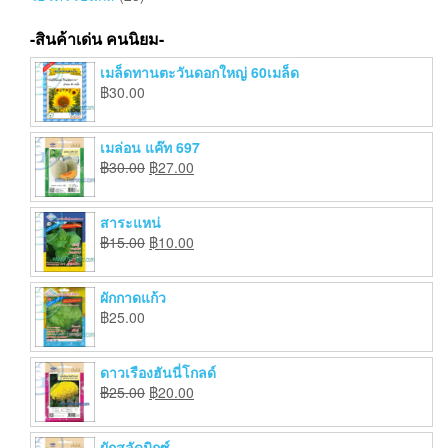
-สินค้าเด่น คนนิยม-
เมล็ดทานตะวันดอกใหญ่ 60เมล็ด
฿
30.00
เมล่อน แค๊ท 697
฿
30.00
฿
27.00
สาระแหน่
฿
15.00
฿
10.00
ผักกาดแก้ว
฿
25.00
ดาวเรืองฮันนี่โกลด์
฿
25.00
฿
20.00
ผักสลัดมิกซ์