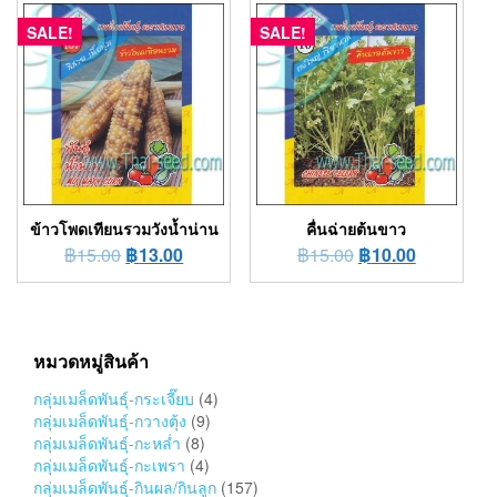
SALE!
SALE!
ข้าวโพดเทียนรวมวังน้ำน่าน
คื่นฉ่ายต้นขาว
฿
15.00
฿
13.00
฿
15.00
฿
10.00
หมวดหมู่สินค้า
กลุ่มเมล็ดพันธุ์-กระเจี๊ยบ
(4)
กลุ่มเมล็ดพันธุ์-กวางตุ้ง
(9)
กลุ่มเมล็ดพันธุ์-กะหล่ำ
(8)
กลุ่มเมล็ดพันธุ์-กะเพรา
(4)
กลุ่มเมล็ดพันธุ์-กินผล/กินลูก
(157)