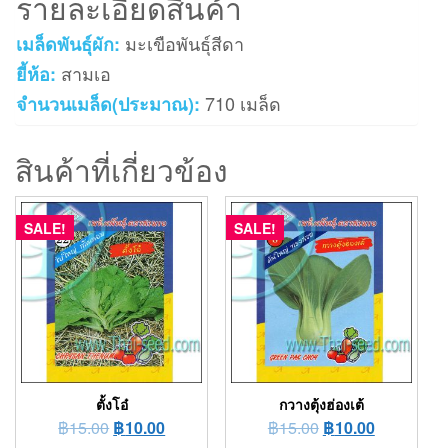
รายละเอียดสินค้า
มะเขือพันธุ์สีดา
เมล็ดพันธุ์ผัก:
สามเอ
ยี้ห้อ:
710 เมล็ด
จำนวนเมล็ด(ประมาณ):
สินค้าที่เกี่ยวข้อง
SALE!
SALE!
ตั้งโอ๋
กวางตุ้งฮ่องเต้
฿
15.00
฿
10.00
฿
15.00
฿
10.00