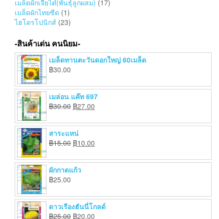
เมล็ดผักเจียไต๋(พันธุ์ลูกผสม)
(17)
เมล็ดผักไทยซีด
(1)
ไฮโดรโปนิกส์
(23)
-สินค้าเด่น คนนิยม-
เมล็ดทานตะวันดอกใหญ่ 60เมล็ด
฿
30.00
เมล่อน แค๊ท 697
฿
30.00
฿
27.00
สาระแหน่
฿
15.00
฿
10.00
ผักกาดแก้ว
฿
25.00
ดาวเรืองฮันนี่โกลด์
฿
25.00
฿
20.00