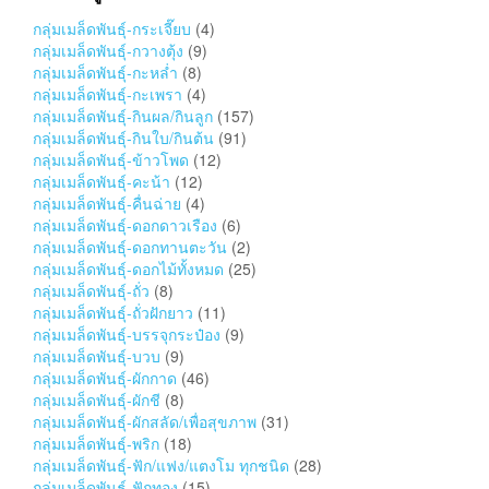
กลุ่มเมล็ดพันธุ์-กระเจี๊ยบ
(4)
กลุ่มเมล็ดพันธุ์-กวางตุ้ง
(9)
กลุ่มเมล็ดพันธุ์-กะหล่ำ
(8)
กลุ่มเมล็ดพันธุ์-กะเพรา
(4)
กลุ่มเมล็ดพันธุ์-กินผล/กินลูก
(157)
กลุ่มเมล็ดพันธุ์-กินใบ/กินต้น
(91)
กลุ่มเมล็ดพันธุ์-ข้าวโพด
(12)
กลุ่มเมล็ดพันธุ์-คะน้า
(12)
กลุ่มเมล็ดพันธุ์-คื่นฉ่าย
(4)
กลุ่มเมล็ดพันธุ์-ดอกดาวเรือง
(6)
กลุ่มเมล็ดพันธุ์-ดอกทานตะวัน
(2)
กลุ่มเมล็ดพันธุ์-ดอกไม้ทั้งหมด
(25)
กลุ่มเมล็ดพันธุ์-ถั่ว
(8)
กลุ่มเมล็ดพันธุ์-ถั่วฝักยาว
(11)
กลุ่มเมล็ดพันธุ์-บรรจุกระป๋อง
(9)
กลุ่มเมล็ดพันธุ์-บวบ
(9)
กลุ่มเมล็ดพันธุ์-ผักกาด
(46)
กลุ่มเมล็ดพันธุ์-ผักชี
(8)
กลุ่มเมล็ดพันธุ์-ผักสลัด/เพื่อสุขภาพ
(31)
กลุ่มเมล็ดพันธุ์-พริก
(18)
กลุ่มเมล็ดพันธุ์-ฟัก/แฟง/แตงโม ทุกชนิด
(28)
กลุ่มเมล็ดพันธุ์-ฟักทอง
(15)