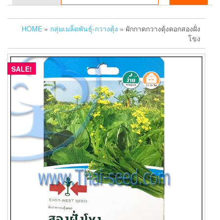
HOME
»
กลุ่มเมล็ดพันธุ์-กวางตุ้ง
» ผักกาดกวางตุ้งดอกสองฝั่ง
โขง
SALE!