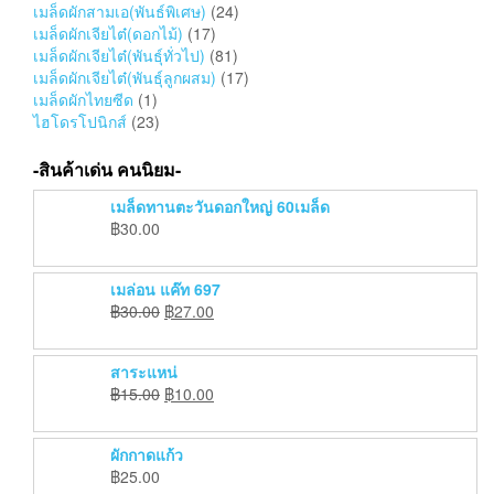
เมล็ดผักสามเอ(พันธ์พิเศษ)
(24)
เมล็ดผักเจียไต๋(ดอกไม้)
(17)
เมล็ดผักเจียไต๋(พันธุ์ทั่วไป)
(81)
เมล็ดผักเจียไต๋(พันธุ์ลูกผสม)
(17)
เมล็ดผักไทยซีด
(1)
ไฮโดรโปนิกส์
(23)
-สินค้าเด่น คนนิยม-
เมล็ดทานตะวันดอกใหญ่ 60เมล็ด
฿
30.00
เมล่อน แค๊ท 697
฿
30.00
฿
27.00
สาระแหน่
฿
15.00
฿
10.00
ผักกาดแก้ว
฿
25.00