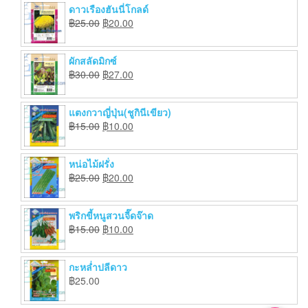
ดาวเรืองฮันนี่โกลด์
฿
25.00
฿
20.00
ผักสลัดมิกซ์
฿
30.00
฿
27.00
แตงกวาญี่ปุ่น(ชูกินีเขียว)
฿
15.00
฿
10.00
หน่อไม้ฝรั่ง
฿
25.00
฿
20.00
พริกขี้หนูสวนจี๊ดจ๊าด
฿
15.00
฿
10.00
กะหล่ำปลีดาว
฿
25.00