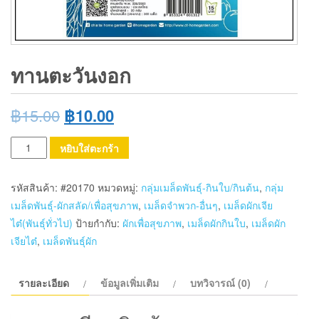
ทานตะวันงอก
฿
15.00
฿
10.00
หยิบใส่ตะกร้า
รหัสสินค้า:
#20170
หมวดหมู่:
กลุ่มเมล็ดพันธุ์-กินใบ/กินต้น
,
กลุ่ม
เมล็ดพันธุ์-ผักสลัด/เพื่อสุขภาพ
,
เมล็ดจำพวก-อื่นๆ
,
เมล็ดผักเจีย
ไต๋(พันธุ์ทั่วไป)
ป้ายกำกับ:
ผักเพื่อสุขภาพ
,
เมล็ดผักกินใบ
,
เมล็ดผัก
เจียไต๋
,
เมล็ดพันธุ์ผัก
รายละเอียด
ข้อมูลเพิ่มเติม
บทวิจารณ์ (0)