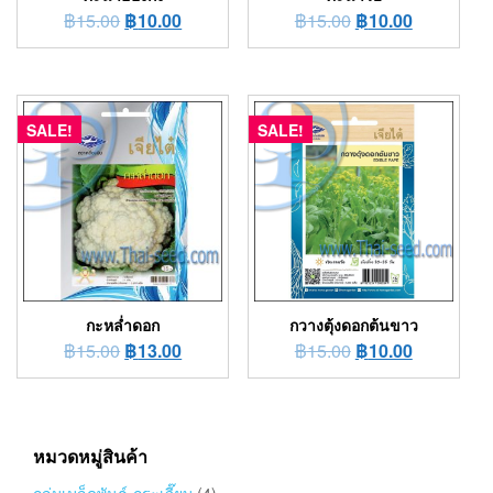
฿
15.00
฿
10.00
฿
15.00
฿
10.00
SALE!
SALE!
กะหล่ำดอก
กวางตุ้งดอกต้นขาว
฿
15.00
฿
13.00
฿
15.00
฿
10.00
หมวดหมู่สินค้า
กลุ่มเมล็ดพันธุ์-กระเจี๊ยบ
(4)