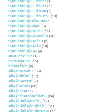
กลุ่มเมล็ดพันธุ์-มะเขือพวง
(4)
กลุ่มเมล็ดพันธุ์-มะเขือยาว
(5)
กลุ่มเมล็ดพันธุ์-มะเขือเทศ
(7)
กลุ่มเมล็ดพันธุ์-มะเขือเปราะ
(13)
กลุ่มเมล็ดพันธุ์-เครื่องเทศ
(50)
กลุ่มเมล็ดพันธุ์-เมล่อน
(6)
กลุ่มเมล็ดพันธุ์-แตงกวา
(11)
กลุ่มเมล็ดพันธุ์-แตงทุกชนิด
(18)
กลุ่มเมล็ดพันธุ์-แตงร้าน
(5)
กลุ่มเมล็ดพันธุ์-แตงโม
(10)
กลุ่มเมล็ดพันธุ์-แฟง
(4)
ปุ๋ยและการบำรุง
(18)
สารกำจัดแมลง
(15)
สารจัดเชื้อรา
(6)
เมล็ดจำพวก-อื่นๆ
(66)
เมล็ดผักซีดไลน์
(17)
เมล็ดผักปลาวาฬ
(7)
เมล็ดผักศรแดง
(38)
เมล็ดผักสามเอ
(76)
เมล็ดผักสามเอ(พันธ์พิเศษ)
(24)
เมล็ดผักเจียไต๋(ดอกไม้)
(17)
เมล็ดผักเจียไต๋(พันธุ์ทั่วไป)
(81)
เมล็ดผักเจียไต๋(พันธุ์ลูกผสม)
(17)