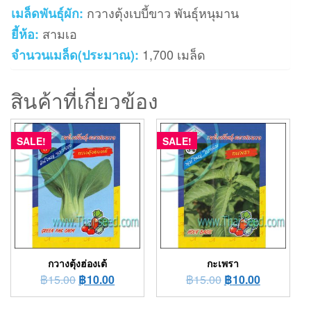
กวางตุ้งเบบี้ขาว พันธุ์หนุมาน
เมล็ดพันธุ์ผัก:
สามเอ
ยี้ห้อ:
1,700 เมล็ด
จำนวนเมล็ด(ประมาณ):
สินค้าที่เกี่ยวข้อง
SALE!
SALE!
กวางตุ้งฮ่องเต้
กะเพรา
฿
15.00
฿
10.00
฿
15.00
฿
10.00