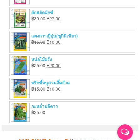
ผักสลัดมิกซ์
฿
30.00
฿
27.00
แตงกวาญี่ปุ่น(ชูกินีเขียว)
฿
15.00
฿
10.00
หน่อไม้ฝรั่ง
฿
25.00
฿
20.00
พริกขี้หนูสวนจี๊ดจ๊าด
฿
15.00
฿
10.00
กะหล่ำปลีดาว
฿
25.00