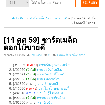
เริ่มค้นหา
HOME
»
ชาร์ตเมล็ด "ดอกไม้" ขายดี
» [14 ตค 59] ชาร์ต
เมล็ดดอกไม้ขายดี
[14 ตค 59] ชาร์ตเมล็ด
ดอกไม้ขายดี
ตุลาคม 14, 2016
Thai-Seed
14
ชาร์ตเมล็ด "ดอกไม้" ขายดี
{ #10070
ศรแดง
}
ดาวเรืองลูกผสมเทวี F1
{
#22050
เจียไต๋
}
ทานตะวันสีเหลือง
{#22021
เจียไต๋
}
ดาวเรืองฮันนี่โกลด์
{#22065
เจียไต๋
}
บานชื่นดอกซ้อน
{#62320 สามเอ}
ดาวเรืองคละสี
{#10060
ศรแดง
}
บานไม่รู้โรยชูก้าเบอรี่
{#62310
สามเอ
}
บานไม่รู้โรยคละสี
{#22002
เจียไต๋
}
ดาวกระจายสีเหลือง
{#62300 สามเอ}
ดอกอัญชัน