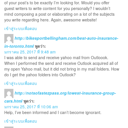
of your post’s to be exactly I’m looking for. Would you offer
guest writers to write content for you personally? I wouldn’t
mind composing a post or elaborating on a lot of the subjects
you write regarding here. Again, awesome website!
เข้าสู่ระบบเพื่อตอบ
http://bikesportbellingham.com/best-auto-insurance-
in-toronto.html
พูดว่า:
มกราคม 25, 2017 ที่ 9:48 am
I was able to send and receive yahoo mail from Outloook.
When I performed the send and receive Outlook acquired all of
my open Yahoo mail, but it did not bring in my mail folders. How
do I get the yahoo folders into Outlook?
เข้าสู่ระบบเพื่อตอบ
http://notsofastezpass.org/lowest-insurance-group-
cars.html
พูดว่า:
มกราคม 25, 2017 ที่ 10:06 am
Help, I’ve been informed and I can’t become ignorant.
เข้าสู่ระบบเพื่อตอบ