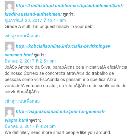
http://kreditzutopkonditionen.top/aufnehmen/bank-
kredit-ausland-aufnehmen/
พูดว่า:
กุมภาพันธ์ 23, 2017 ที่ 12:17 am
Grade A stuff. I’m unquestionably in your debt.
เข้าสู่ระบบเพื่อตอบ
http://kobcialisonline.info/cialis-bivirkninger-
sammen.html
พูดว่า:
มีนาคม 2, 2017 ที่ 2:51 pm
JoÃ£o Anthero da Silva, parabÃ©ns pela iniciativa!A eficiÃªncia
do nosso Correio se concretiza atravÃ©s do trabalho de
pessoas como vc!EscÃ¢ndalos passam e o que fica Ã© a
verdade!A verdade do ato , da intenÃ§Ã£o e do sentimento de
servir!AbraÃ§Ã£o.
เข้าสู่ระบบเพื่อตอบ
http://viagrakostnad.info/pris-för-generisk-
viagra.html
พูดว่า:
มีนาคม 2, 2017 ที่ 4:24 pm
We definitely need more smart people like you around.