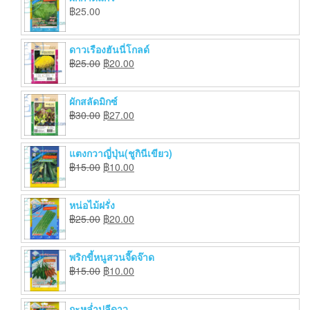
฿
25.00
ดาวเรืองฮันนี่โกลด์
฿
25.00
฿
20.00
ผักสลัดมิกซ์
฿
30.00
฿
27.00
แตงกวาญี่ปุ่น(ชูกินีเขียว)
฿
15.00
฿
10.00
หน่อไม้ฝรั่ง
฿
25.00
฿
20.00
พริกขี้หนูสวนจี๊ดจ๊าด
฿
15.00
฿
10.00
กะหล่ำปลีดาว