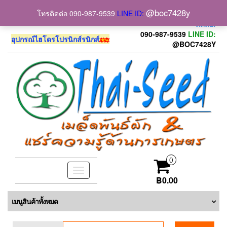
. . .
. . .
@boc7428y
โทรติดต่อ 090-987-9539
LINE ID:
www.thai-seed.com
ติดต่อ090-987-9539-
ติดต่อ:
090-987-9539
LINE ID:
อุปกรณ์ไฮโดรโปรนิกส์รนิกส์
@BOC7428Y
0
Toggle
฿0.00
navigation
เมนูสินค้าทั้งหมด