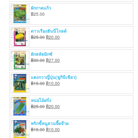
ผักกาดแก้ว
฿
25.00
ดาวเรืองฮันนี่โกลด์
฿
25.00
฿
20.00
ผักสลัดมิกซ์
฿
30.00
฿
27.00
แตงกวาญี่ปุ่น(ชูกินีเขียว)
฿
15.00
฿
10.00
หน่อไม้ฝรั่ง
฿
25.00
฿
20.00
พริกขี้หนูสวนจี๊ดจ๊าด
฿
15.00
฿
10.00