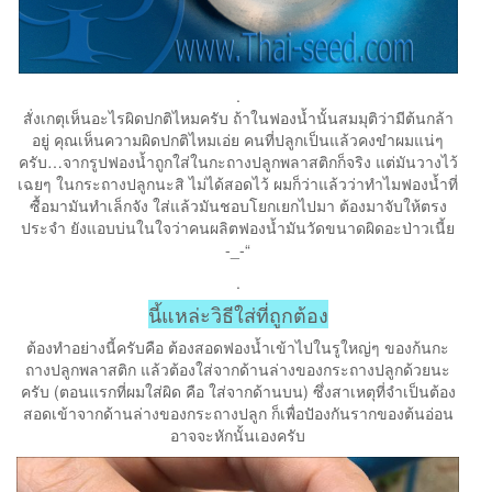
.
สั่งเกตุเห็นอะไรผิดปกติไหมครับ ถ้าในฟองน้ำนั้นสมมุติว่ามีต้นกล้า
อยู่ คุณเห็นความผิดปกติไหมเอ่ย คนที่ปลูกเป็นแล้วคงขำผมแน่ๆ
ครับ…จากรูปฟองน้ำถูกใส่ในกะถางปลูกพลาสติกก็จริง แต่มันวางไว้
เฉยๆ ในกระถางปลูกนะสิ ไม่ได้สอดไว้ ผมก็ว่าแล้วว่าทำไมฟองน้ำที่
ซื้อมามันทำเล็กจัง ใส่แล้วมันชอบโยกเยกไปมา ต้องมาจับให้ตรง
ประจำ ยังแอบบ่นในใจว่าคนผลิตฟองน้ำมันวัดขนาดผิดอะป่าวเนี้ย
-_-“
.
นี้แหล่ะวิธีใส่ที่ถูกต้อง
ต้องทำอย่างนี้ครับคือ ต้องสอดฟองน้ำเข้าไปในรูใหญ่ๆ ของก้นกะ
ถางปลูกพลาสติก แล้วต้องใส่จากด้านล่างของกระถางปลูกด้วยนะ
ครับ (ตอนแรกที่ผมใส่ผิด คือ ใส่จากด้านบน) ซึ่งสาเหตุที่จำเป็นต้อง
สอดเข้าจากด้านล่างของกระถางปลูก ก็เพื่อปัองกันรากของต้นอ่อน
อาจจะหักนั้นเองครับ