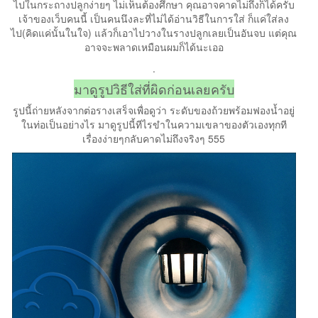
ไปในกระถางปลูกง่ายๆ ไม่เห็นต้องศึกษา คุณอาจคาดไม่ถึงก็ได้ครับ
เจ้าของเว็บคนนี้ เป็นคนนึงละที่ไม่ได้อ่านวิธีในการใส่ ก็แค่ใส่ลง
ไป(คิดแค่นั้นในใจ) แล้วก็เอาไปวางในรางปลูกเลยเป็นอันจบ แต่คุณ
อาจจะพลาดเหมือนผมก็ได้นะเออ
.
มาดูรูปวิธีใส่ที่ผิดก่อนเลยครับ
รูปนี้ถ่ายหลังจากต่อรางเสร็จเพื่อดูว่า ระดับของถ้วยพร้อมฟองน้ำอยู่
ในท่อเป็นอย่างไร มาดูรูปนี้ทีไรขำในความเขลาของตัวเองทุกที
เรื่องง่ายๆกลับคาดไม่ถึงจริงๆ 555