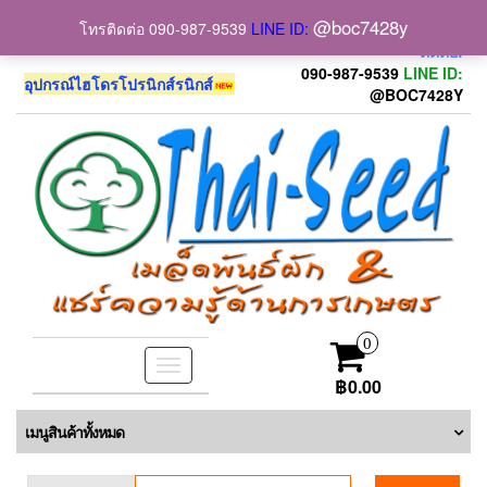
. . .
. . .
@boc7428y
โทรติดต่อ 090-987-9539
LINE ID:
www.thai-seed.com
ติดต่อ090-987-9539-
ติดต่อ:
090-987-9539
LINE ID:
อุปกรณ์ไฮโดรโปรนิกส์รนิกส์
@BOC7428Y
0
Toggle
฿0.00
navigation
เมนูสินค้าทั้งหมด