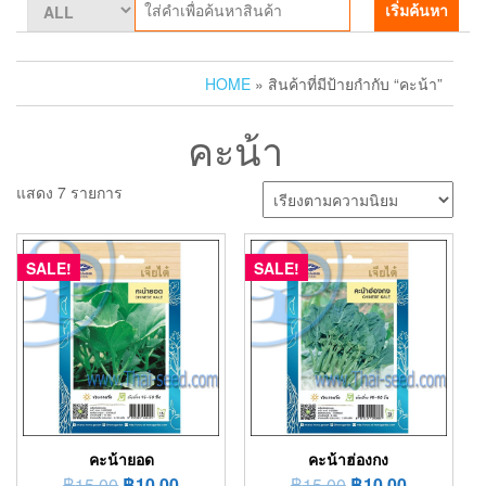
เริ่มค้นหา
HOME
» สินค้าที่มีป้ายกำกับ “คะน้า”
คะน้า
แสดง 7 รายการ
SALE!
SALE!
คะน้ายอด
คะน้าฮ่องกง
฿
15.00
฿
10.00
฿
15.00
฿
10.00