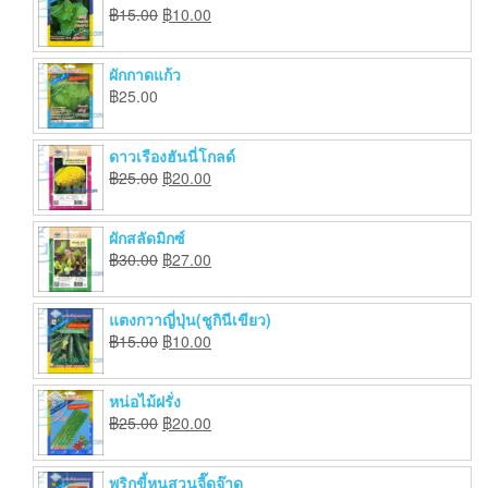
฿
15.00
฿
10.00
ผักกาดแก้ว
฿
25.00
ดาวเรืองฮันนี่โกลด์
฿
25.00
฿
20.00
ผักสลัดมิกซ์
฿
30.00
฿
27.00
แตงกวาญี่ปุ่น(ชูกินีเขียว)
฿
15.00
฿
10.00
หน่อไม้ฝรั่ง
฿
25.00
฿
20.00
พริกขี้หนูสวนจี๊ดจ๊าด