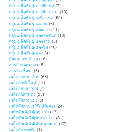
กลุ่มเมล็ดพันธุ์-มะเขือเทศ
(7)
กลุ่มเมล็ดพันธุ์-มะเขือเปราะ
(13)
กลุ่มเมล็ดพันธุ์-เครื่องเทศ
(50)
กลุ่มเมล็ดพันธุ์-เมล่อน
(6)
กลุ่มเมล็ดพันธุ์-แตงกวา
(11)
กลุ่มเมล็ดพันธุ์-แตงทุกชนิด
(18)
กลุ่มเมล็ดพันธุ์-แตงร้าน
(5)
กลุ่มเมล็ดพันธุ์-แตงโม
(10)
กลุ่มเมล็ดพันธุ์-แฟง
(4)
ปุ๋ยและการบำรุง
(18)
สารกำจัดแมลง
(15)
สารจัดเชื้อรา
(6)
เมล็ดจำพวก-อื่นๆ
(66)
เมล็ดผักซีดไลน์
(17)
เมล็ดผักปลาวาฬ
(7)
เมล็ดผักศรแดง
(38)
เมล็ดผักสามเอ
(76)
เมล็ดผักสามเอ(พันธ์พิเศษ)
(24)
เมล็ดผักเจียไต๋(ดอกไม้)
(17)
เมล็ดผักเจียไต๋(พันธุ์ทั่วไป)
(81)
เมล็ดผักเจียไต๋(พันธุ์ลูกผสม)
(17)
เมล็ดผักไทยซีด
(1)