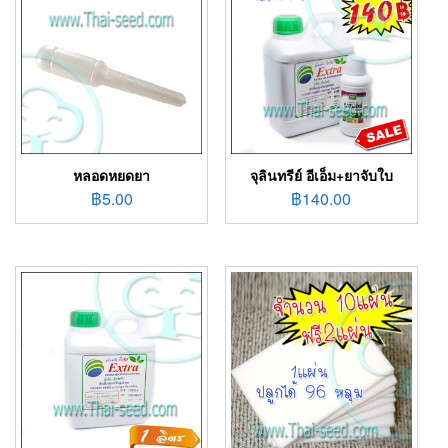
หลอดหยดยา
จุลินทรีย์ อีเอ็ม+ยาจับใบ
฿
5.00
฿
140.00