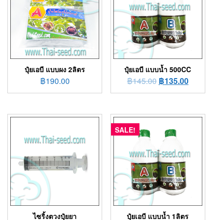
ปุ๋ยเอบี แบบผง 2ลิตร
ปุ๋ยเอบี แบบน้ำ 500CC
฿
190.00
฿
145.00
฿
135.00
SALE!
ไซริ้งตวงปุ๋ยยา
ปุ๋ยเอบี แบบน้ำ 1ลิตร