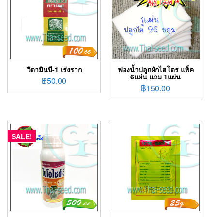
วิตามินบี-1 เร่งราก
ฟองน้ำปลูกผักไฮโดร แพ็ค
6แผ่น แถม 1แผ่น
฿
50.00
฿
150.00
SALE!