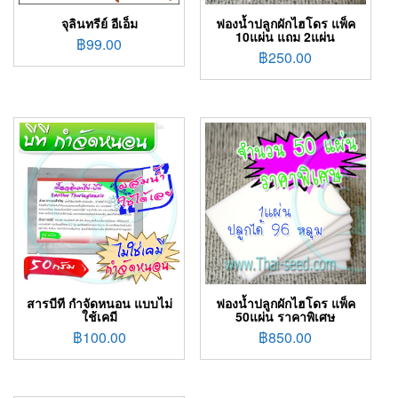
จุลินทรีย์ อีเอ็ม
ฟองน้ำปลูกผักไฮโดร แพ็ค
10แผ่น แถม 2แผ่น
฿
99.00
฿
250.00
สารบีที กำจัดหนอน แบบไม่
ฟองน้ำปลูกผักไฮโดร แพ็ค
ใช้เคมี
50แผ่น ราคาพิเศษ
฿
100.00
฿
850.00