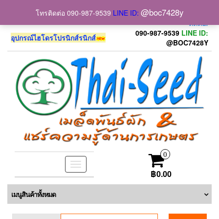
. . .
. . .
@boc7428y
โทรติดต่อ 090-987-9539
LINE ID:
www.thai-seed.com
ติดต่อ090-987-9539-
ติดต่อ:
090-987-9539
LINE ID:
อุปกรณ์ไฮโดรโปรนิกส์รนิกส์
@BOC7428Y
0
Toggle
฿0.00
navigation
เมนูสินค้าทั้งหมด