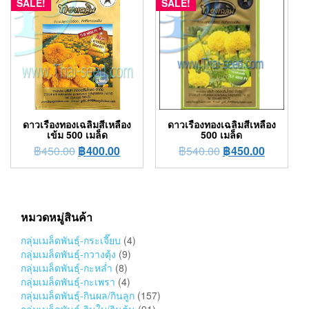
SALE!
SALE!
ดาวเรืองทองเฉลิมสีเหลือง
ดาวเรืองทองเฉลิมสีเหลือง
เข้ม 500 เมล็ด
500 เมล็ด
฿
450.00
฿
400.00
฿
540.00
฿
450.00
หมวดหมู่สินค้า
กลุ่มเมล็ดพันธุ์-กระเจี๊ยบ
(4)
กลุ่มเมล็ดพันธุ์-กวางตุ้ง
(9)
กลุ่มเมล็ดพันธุ์-กะหล่ำ
(8)
กลุ่มเมล็ดพันธุ์-กะเพรา
(4)
กลุ่มเมล็ดพันธุ์-กินผล/กินลูก
(157)
กลุ่มเมล็ดพันธุ์-กินใบ/กินต้น
(91)