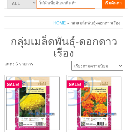
เริ่มค้นหา
HOME
» กลุ่มเมล็ดพันธุ์-ดอกดาวเรือง
กลุ่มเมล็ดพันธุ์-ดอกดาว
เรือง
แสดง 6 รายการ
SALE!
SALE!