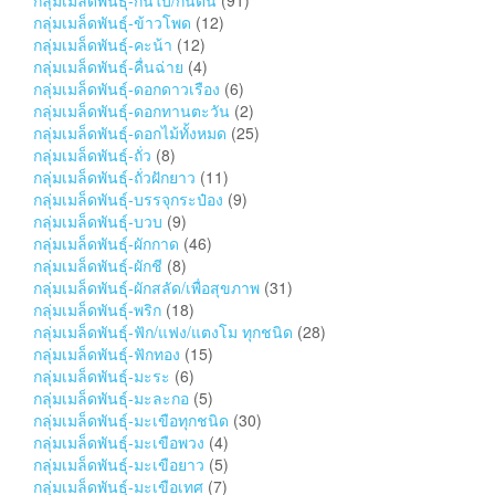
กลุ่มเมล็ดพันธุ์-ข้าวโพด
(12)
กลุ่มเมล็ดพันธุ์-คะน้า
(12)
กลุ่มเมล็ดพันธุ์-คื่นฉ่าย
(4)
กลุ่มเมล็ดพันธุ์-ดอกดาวเรือง
(6)
กลุ่มเมล็ดพันธุ์-ดอกทานตะวัน
(2)
กลุ่มเมล็ดพันธุ์-ดอกไม้ทั้งหมด
(25)
กลุ่มเมล็ดพันธุ์-ถั่ว
(8)
กลุ่มเมล็ดพันธุ์-ถั่วฝักยาว
(11)
กลุ่มเมล็ดพันธุ์-บรรจุกระป๋อง
(9)
กลุ่มเมล็ดพันธุ์-บวบ
(9)
กลุ่มเมล็ดพันธุ์-ผักกาด
(46)
กลุ่มเมล็ดพันธุ์-ผักชี
(8)
กลุ่มเมล็ดพันธุ์-ผักสลัด/เพื่อสุขภาพ
(31)
กลุ่มเมล็ดพันธุ์-พริก
(18)
กลุ่มเมล็ดพันธุ์-ฟัก/แฟง/แตงโม ทุกชนิด
(28)
กลุ่มเมล็ดพันธุ์-ฟักทอง
(15)
กลุ่มเมล็ดพันธุ์-มะระ
(6)
กลุ่มเมล็ดพันธุ์-มะละกอ
(5)
กลุ่มเมล็ดพันธุ์-มะเขือทุกชนิด
(30)
กลุ่มเมล็ดพันธุ์-มะเขือพวง
(4)
กลุ่มเมล็ดพันธุ์-มะเขือยาว
(5)
กลุ่มเมล็ดพันธุ์-มะเขือเทศ
(7)