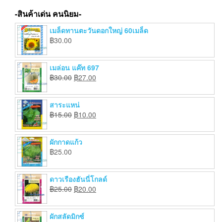
-สินค้าเด่น คนนิยม-
เมล็ดทานตะวันดอกใหญ่ 60เมล็ด
฿
30.00
เมล่อน แค๊ท 697
฿
30.00
฿
27.00
สาระแหน่
฿
15.00
฿
10.00
ผักกาดแก้ว
฿
25.00
ดาวเรืองฮันนี่โกลด์
฿
25.00
฿
20.00
ผักสลัดมิกซ์